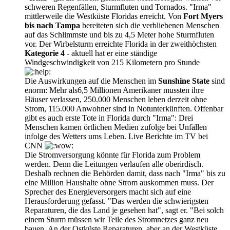
schweren Regenfällen, Sturmfluten und Tornados. "Irma"
mittlerweile die Westküste Floridas erreicht. Von
Fort Myers
bis nach Tampa
bereiteten sich die verbliebenen Menschen
auf das Schlimmste und bis zu 4,5 Meter hohe Sturmfluten
vor. Der Wirbelsturm erreichte Florida in der zweithöchsten
Kategorie 4
- aktuell hat er eine ständige
Windgeschwindigkeit von 215 Kilometern pro Stunde
Die Auswirkungen auf die Menschen im
Sunshine State
sind
enorm: Mehr als6,5 Millionen Amerikaner mussten ihre
Häuser verlassen, 250.000 Menschen leben derzeit ohne
Strom, 115.000 Anwohner sind in Notunterkünften. Offenbar
gibt es auch erste Tote in Florida durch "Irma": Drei
Menschen kamen örtlichen Medien zufolge bei Unfällen
infolge des Wetters ums Leben. Live Berichte im TV bei
CNN
Die Stromversorgung könnte für Florida zum Problem
werden. Denn die Leitungen verlaufen alle oberirdisch.
Deshalb rechnen die Behörden damit, dass nach "Irma" bis zu
eine Million Haushalte ohne Strom auskommen muss. Der
Sprecher des Energieversorgers macht sich auf eine
Herausforderung gefasst. "Das werden die schwierigsten
Reparaturen, die das Land je gesehen hat", sagt er. "Bei solch
einem Sturm müssen wir Teile des Stromnetzes ganz neu
bauen. An der Ostküste Reparaturen, aber an der Westküste