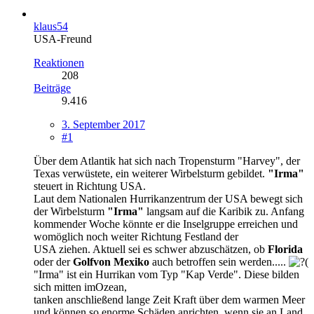
klaus54
USA-Freund
Reaktionen
208
Beiträge
9.416
3. September 2017
#1
Über dem Atlantik hat sich nach Tropensturm "Harvey", der
Texas verwüstete, ein weiterer Wirbelsturm gebildet.
"Irma"
steuert in Richtung USA.
Laut dem Nationalen Hurrikanzentrum der USA bewegt sich
der Wirbelsturm
"Irma"
langsam auf die Karibik zu. Anfang
kommender Woche könnte er die Inselgruppe erreichen und
womöglich noch weiter Richtung Festland der
USA ziehen. Aktuell sei es schwer abzuschätzen, ob
Florida
oder der
Golfvon Mexiko
auch betroffen sein werden.....
"Irma" ist ein Hurrikan vom Typ "Kap Verde". Diese bilden
sich mitten imOzean,
tanken anschließend lange Zeit Kraft über dem warmen Meer
und können so enorme Schäden anrichten, wenn sie an Land