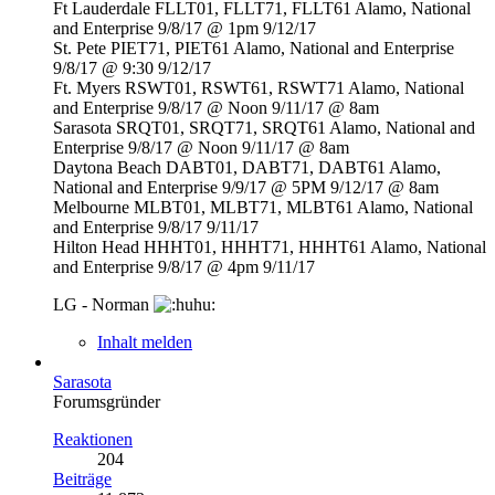
Ft Lauderdale FLLT01, FLLT71, FLLT61 Alamo, National
and Enterprise 9/8/17 @ 1pm 9/12/17
St. Pete PIET71, PIET61 Alamo, National and Enterprise
9/8/17 @ 9:30 9/12/17
Ft. Myers RSWT01, RSWT61, RSWT71 Alamo, National
and Enterprise 9/8/17 @ Noon 9/11/17 @ 8am
Sarasota SRQT01, SRQT71, SRQT61 Alamo, National and
Enterprise 9/8/17 @ Noon 9/11/17 @ 8am
Daytona Beach DABT01, DABT71, DABT61 Alamo,
National and Enterprise 9/9/17 @ 5PM 9/12/17 @ 8am
Melbourne MLBT01, MLBT71, MLBT61 Alamo, National
and Enterprise 9/8/17 9/11/17
Hilton Head HHHT01, HHHT71, HHHT61 Alamo, National
and Enterprise 9/8/17 @ 4pm 9/11/17
LG - Norman
Inhalt melden
Sarasota
Forumsgründer
Reaktionen
204
Beiträge