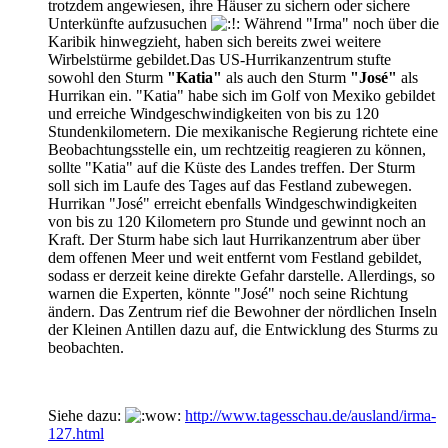
trotzdem angewiesen, ihre Häuser zu sichern oder sichere
Unterkünfte aufzusuchen
Während "Irma" noch über die
Karibik hinwegzieht, haben sich bereits zwei weitere
Wirbelstürme gebildet.Das US-Hurrikanzentrum stufte
sowohl den Sturm
"Katia"
als auch den Sturm
"José"
als
Hurrikan ein. "Katia" habe sich im Golf von Mexiko gebildet
und erreiche Windgeschwindigkeiten von bis zu 120
Stundenkilometern. Die mexikanische Regierung richtete eine
Beobachtungsstelle ein, um rechtzeitig reagieren zu können,
sollte "Katia" auf die Küste des Landes treffen. Der Sturm
soll sich im Laufe des Tages auf das Festland zubewegen.
Hurrikan "José" erreicht ebenfalls Windgeschwindigkeiten
von bis zu 120 Kilometern pro Stunde und gewinnt noch an
Kraft. Der Sturm habe sich laut Hurrikanzentrum aber über
dem offenen Meer und weit entfernt vom Festland gebildet,
sodass er derzeit keine direkte Gefahr darstelle. Allerdings, so
warnen die Experten, könnte "José" noch seine Richtung
ändern. Das Zentrum rief die Bewohner der nördlichen Inseln
der Kleinen Antillen dazu auf, die Entwicklung des Sturms zu
beobachten.
Siehe dazu:
http://www.tagesschau.de/ausland/irma-
127.html