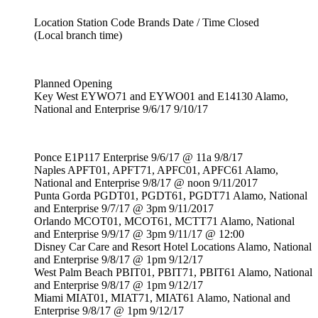
Location Station Code Brands Date / Time Closed
(Local branch time)
Planned Opening
Key West EYWO71 and EYWO01 and E14130 Alamo,
National and Enterprise 9/6/17 9/10/17
Ponce E1P117 Enterprise 9/6/17 @ 11a 9/8/17
Naples APFT01, APFT71, APFC01, APFC61 Alamo,
National and Enterprise 9/8/17 @ noon 9/11/2017
Punta Gorda PGDT01, PGDT61, PGDT71 Alamo, National
and Enterprise 9/7/17 @ 3pm 9/11/2017
Orlando MCOT01, MCOT61, MCTT71 Alamo, National
and Enterprise 9/9/17 @ 3pm 9/11/17 @ 12:00
Disney Car Care and Resort Hotel Locations Alamo, National
and Enterprise 9/8/17 @ 1pm 9/12/17
West Palm Beach PBIT01, PBIT71, PBIT61 Alamo, National
and Enterprise 9/8/17 @ 1pm 9/12/17
Miami MIAT01, MIAT71, MIAT61 Alamo, National and
Enterprise 9/8/17 @ 1pm 9/12/17