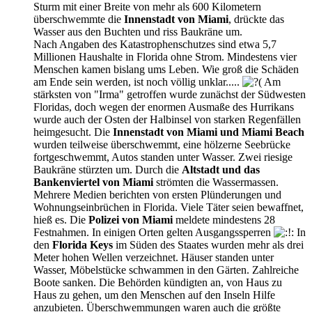
Sturm mit einer Breite von mehr als 600 Kilometern
überschwemmte die
Innenstadt von Miami
, drückte das
Wasser aus den Buchten und riss Baukräne um.
Nach Angaben des Katastrophenschutzes sind etwa 5,7
Millionen Haushalte in Florida ohne Strom. Mindestens vier
Menschen kamen bislang ums Leben. Wie groß die Schäden
am Ende sein werden, ist noch völlig unklar.....
Am
stärksten von "Irma" getroffen wurde zunächst der Südwesten
Floridas, doch wegen der enormen Ausmaße des Hurrikans
wurde auch der Osten der Halbinsel von starken Regenfällen
heimgesucht. Die
Innenstadt von Miami und Miami Beach
wurden teilweise überschwemmt, eine hölzerne Seebrücke
fortgeschwemmt, Autos standen unter Wasser. Zwei riesige
Baukräne stürzten um. Durch die
Altstadt und das
Bankenviertel von Miami
strömten die Wassermassen.
Mehrere Medien berichten von ersten Plünderungen und
Wohnungseinbrüchen in Florida. Viele Täter seien bewaffnet,
hieß es. Die
Polizei von Miami
meldete mindestens 28
Festnahmen. In einigen Orten gelten Ausgangssperren
In
den
Florida Keys
im Süden des Staates wurden mehr als drei
Meter hohen Wellen verzeichnet. Häuser standen unter
Wasser, Möbelstücke schwammen in den Gärten. Zahlreiche
Boote sanken. Die Behörden kündigten an, von Haus zu
Haus zu gehen, um den Menschen auf den Inseln Hilfe
anzubieten. Überschwemmungen waren auch die größte