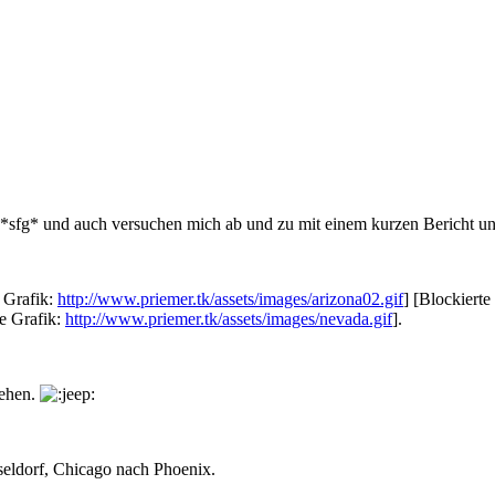
n *sfg* und auch versuchen mich ab und zu mit einem kurzen Bericht u
e Grafik:
http://www.priemer.tk/assets/images/arizona02.gif
] [Blockierte
te Grafik:
http://www.priemer.tk/assets/images/nevada.gif
].
sehen.
eldorf, Chicago nach Phoenix.