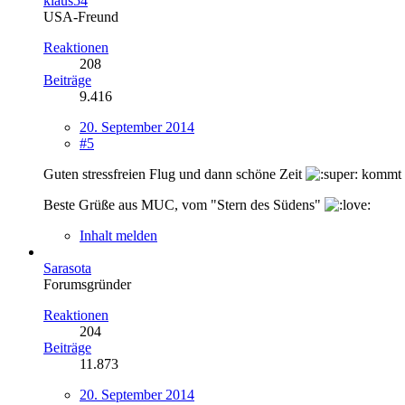
klaus54
USA-Freund
Reaktionen
208
Beiträge
9.416
20. September 2014
#5
Guten stressfreien Flug und dann schöne Zeit
kommt g
Beste Grüße aus MUC, vom "Stern des Südens"
Inhalt melden
Sarasota
Forumsgründer
Reaktionen
204
Beiträge
11.873
20. September 2014