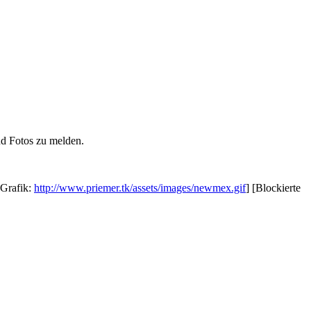
nd Fotos zu melden.
 Grafik:
http://www.priemer.tk/assets/images/newmex.gif
] [Blockierte