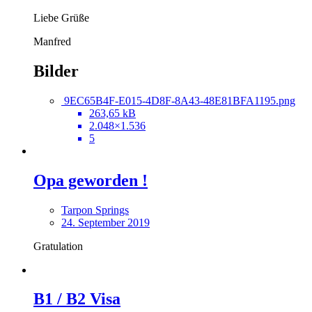
Liebe Grüße
Manfred
Bilder
9EC65B4F-E015-4D8F-8A43-48E81BFA1195.png
263,65 kB
2.048×1.536
5
Opa geworden !
Tarpon Springs
24. September 2019
Gratulation
B1 / B2 Visa