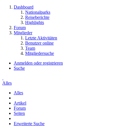
Dashboard
Nationalparks
Reiseberichte
Highlights
Forum
Mitglieder
Letzte Aktivitäten
Benutzer online
Team
Mitgliedersuche
Anmelden oder registrieren
Suche
Alles
Alles
Artikel
Forum
Seiten
Erweiterte Suche