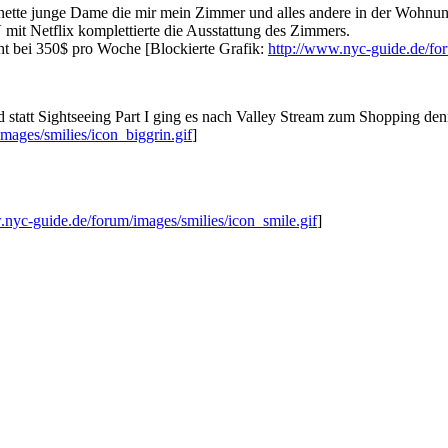
nette junge Dame die mir mein Zimmer und alles andere in der Wohnun
 mit Netflix komplettierte die Ausstattung des Zimmers.
ht bei 350$ pro Woche [Blockierte Grafik:
http://www.nyc-guide.de/for
nd statt Sightseeing Part I ging es nach Valley Stream zum Shopping den
mages/smilies/icon_biggrin.gif
]
.nyc-guide.de/forum/images/smilies/icon_smile.gif
]