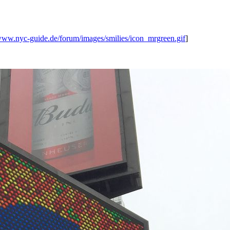
/www.nyc-guide.de/forum/images/smilies/icon_mrgreen.gif
]