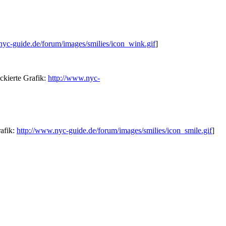
nyc-guide.de/forum/images/smilies/icon_wink.gif
]
ckierte Grafik:
http://www.nyc-
rafik:
http://www.nyc-guide.de/forum/images/smilies/icon_smile.gif
]