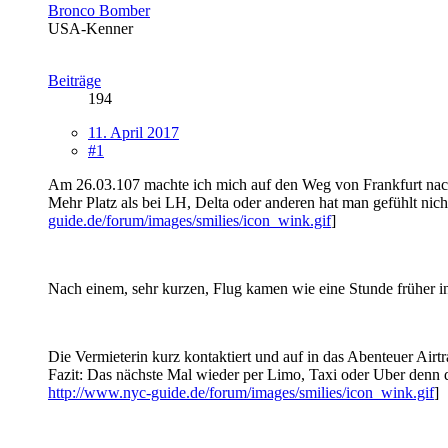
Bronco Bomber
USA-Kenner
Beiträge
194
11. April 2017
#1
Am 26.03.107 machte ich mich auf den Weg von Frankfurt na
Mehr Platz als bei LH, Delta oder anderen hat man gefühlt nicht
guide.de/forum/images/smilies/icon_wink.gif
]
Nach einem, sehr kurzen, Flug kamen wie eine Stunde früher 
Die Vermieterin kurz kontaktiert und auf in das Abenteuer Air
Fazit: Das nächste Mal wieder per Limo, Taxi oder Uber denn da
http://www.nyc-guide.de/forum/images/smilies/icon_wink.gif
]