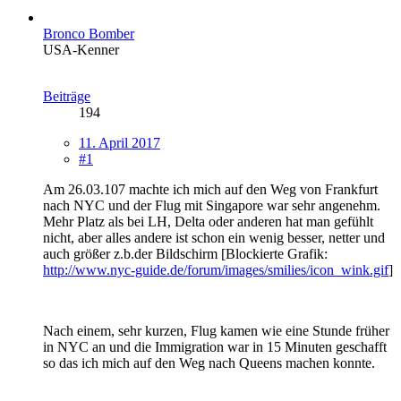
Bronco Bomber
USA-Kenner
Beiträge
194
11. April 2017
#1
Am 26.03.107 machte ich mich auf den Weg von Frankfurt
nach NYC und der Flug mit Singapore war sehr angenehm.
Mehr Platz als bei LH, Delta oder anderen hat man gefühlt
nicht, aber alles andere ist schon ein wenig besser, netter und
auch größer z.b.der Bildschirm [Blockierte Grafik:
http://www.nyc-guide.de/forum/images/smilies/icon_wink.gif
]
Nach einem, sehr kurzen, Flug kamen wie eine Stunde früher
in NYC an und die Immigration war in 15 Minuten geschafft
so das ich mich auf den Weg nach Queens machen konnte.