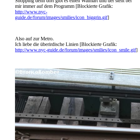
Shopping denn dort gibt es einen Walmart und der steht bei
mir immer auf dem Programm [Blockierte Grafik:
http://www.nyc-
guide.de/forum/images/smilies/icon_biggrin.gif
]
Also auf zur Metro.
Ich liebe die überirdische Linien [Blockierte Grafik:
http://www.nyc-guide.de/forum/images/smilies/icon_smile.gif
]