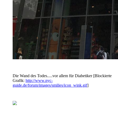
Die Wand des Todes.....vor allem für Diabetiker [Blockierte
Grafik:
http://www.nyc-
guide.de/forum/images/smilies/icon_wink.gif
]