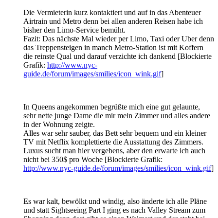
Die Vermieterin kurz kontaktiert und auf in das Abenteuer
Airtrain und Metro denn bei allen anderen Reisen habe ich
bisher den Limo-Service bemüht.
Fazit: Das nächste Mal wieder per Limo, Taxi oder Uber denn
das Treppensteigen in manch Metro-Station ist mit Koffern
die reinste Qual und darauf verzichte ich dankend [Blockierte
Grafik:
http://www.nyc-
guide.de/forum/images/smilies/icon_wink.gif
]
In Queens angekommen begrüßte mich eine gut gelaunte,
sehr nette junge Dame die mir mein Zimmer und alles andere
in der Wohnung zeigte.
Alles war sehr sauber, das Bett sehr bequem und ein kleiner
TV mit Netflix komplettierte die Ausstattung des Zimmers.
Luxus sucht man hier vergebens, aber den erwarte ich auch
nicht bei 350$ pro Woche [Blockierte Grafik:
http://www.nyc-guide.de/forum/images/smilies/icon_wink.gif
]
Es war kalt, bewölkt und windig, also änderte ich alle Pläne
und statt Sightseeing Part I ging es nach Valley Stream zum