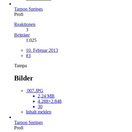
Tarpon Springs
Profi
Reaktionen
3
Beiträge
1.025
10. Februar 2013
#3
Tampa
Bilder
007.JPG
2,24 MB
4.288×2.848
30
Inhalt melden
Tarpon Springs
Profi