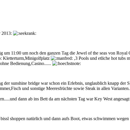
r 2013:
ig um 11:00 um noch den ganzen Tag die Jewel of the seas von Royal 
Kletterturm,Minigolfplatz
,3 Pools und etliche hot tubs m
 ohne Bedienung,Casino......
 der sunshine bridge war schon ein Erlebnis, unglaublich knapp der S
,Fisch und sonstige Meeresfrüchte sowie Steak in allen Varianten.Sa
ern.....und dann ab ins Bett da am nächsten Tag war Key West angesag
r, a bissl shoppen natürlich und dann aufs Boot, etwas schwimmen weg