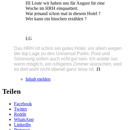
HI Leute wir haben uns für August für eine
Woche im HRH einquartiert.
War jemand schon mal in diesem Hotel ?
Wer kann ein bisschen erzählen ?
LG
Das HRH ist schon ein gutes Hotel, vor allem wegen
der top Lage zu den Universal Parks. Pool und
Stimmung sollen auch echt gut sein. Ich würde nur,
wenn möglich, ein ruhigeres Zimmer wünschen, weil
es dort wohl nicht überall ganz leise ist.
:П
Inhalt melden
Teilen
Facebook
Twitter
Reddit
WhatsApp
LinkedIn
Pinterest