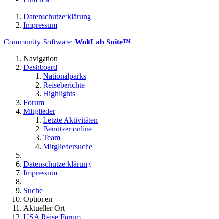
Datenschutzerklärung
Impressum
Community-Software:
WoltLab Suite™
Navigation
Dashboard
Nationalparks
Reiseberichte
Highlights
Forum
Mitglieder
Letzte Aktivitäten
Benutzer online
Team
Mitgliedersuche
Datenschutzerklärung
Impressum
Suche
Optionen
Aktueller Ort
USA Reise Forum