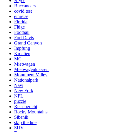
Bryce
Buccaneers
covid test
einreise
Florida
Flüge
Football
Fort Davis
Grand Canyon
Impfung
Kroatien
MC
Mietwagen
Mietwagenklassen
Monument Valley
Nationalpark
Navi
New York
NFL
puzzle
Reisebericht
Rocky Mountains
Sibenik
skip the line
SUV