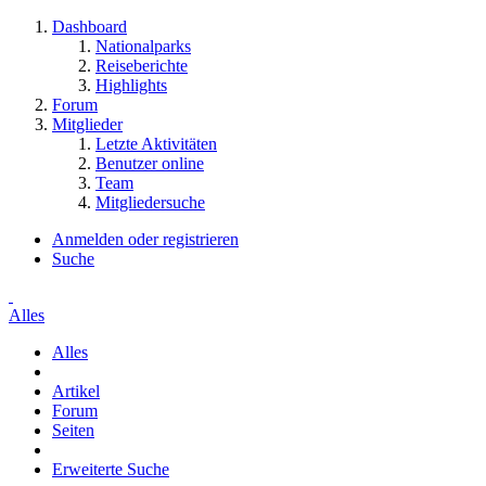
Dashboard
Nationalparks
Reiseberichte
Highlights
Forum
Mitglieder
Letzte Aktivitäten
Benutzer online
Team
Mitgliedersuche
Anmelden oder registrieren
Suche
Alles
Alles
Artikel
Forum
Seiten
Erweiterte Suche