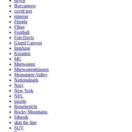
Bryce
Buccaneers
covid test
einreise
Florida
Flüge
Football
Fort Davis
Grand Canyon
Impfung
Kroatien
MC
Mietwagen
Mietwagenklassen
Monument Valley
Nationalpark
Navi
New York
NFL
puzzle
Reisebericht
Rocky Mountains
Sibenik
skip the line
SUV