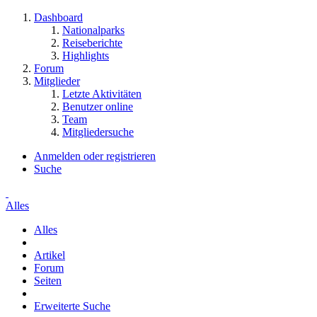
Dashboard
Nationalparks
Reiseberichte
Highlights
Forum
Mitglieder
Letzte Aktivitäten
Benutzer online
Team
Mitgliedersuche
Anmelden oder registrieren
Suche
Alles
Alles
Artikel
Forum
Seiten
Erweiterte Suche