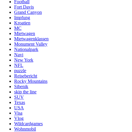
Football
Fort Davis
Grand Canyon
Impfung
Kroatien
MC
Mietwagen
Mietwagenklassen
Monument Valley
Nationalpark
Navi
New York
NFL
puzzle
Reisebericht
Rocky Mountains
Sibenik
skip the line
SUV
Texas
USA
Visa
Vlog
Wildcardgames
Wohnmobil