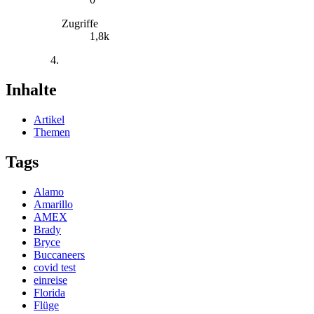
Zugriffe
1,8k
Inhalte
Artikel
Themen
Tags
Alamo
Amarillo
AMEX
Brady
Bryce
Buccaneers
covid test
einreise
Florida
Flüge