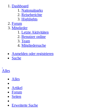
Dashboard
Nationalparks
Reiseberichte
Highlights
Forum
Mitglieder
Letzte Aktivitäten
Benutzer online
Team
Mitgliedersuche
Anmelden oder registrieren
Suche
Alles
Alles
Artikel
Forum
Seiten
Erweiterte Suche