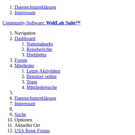
Datenschutzerklärung
Impressum
Community-Software:
WoltLab Suite™
Navigation
Dashboard
Nationalparks
Reiseberichte
Highlights
Forum
Mitglieder
Letzte Aktivitäten
Benutzer online
Team
Mitgliedersuche
Datenschutzerklärung
Impressum
Suche
Optionen
Aktueller Ort
USA Reise Forum