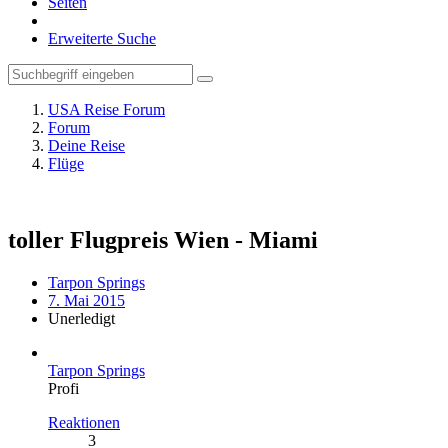
Seiten
Erweiterte Suche
USA Reise Forum
Forum
Deine Reise
Flüge
toller Flugpreis Wien - Miami
Tarpon Springs
7. Mai 2015
Unerledigt
Tarpon Springs
Profi
Reaktionen
3