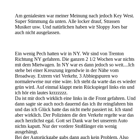
Am genialesten war meiner Meinung nach jedoch Key West.
Super Stimmung da unten. Alle locker drauf, Strassen
Musiker usw. Und natürlichen haben wir Sloppy Joes bar
auch nicht ausgelassen.
Ein wenig Pech hatten wir in NY. Wir sind von Trenton
Richtung NY gefahren. Die ganzen 2 1/2 Wochen war nichts
mit dem Mietwagen. In NY war es dann jedoch so weit....Ich
stehe bei einer Kreuzung irgendwie in der Nähe vom
Broadway. Extrem viel Verkehr, 3 Abbiegspuren wo
normalerweise nur eine wäre. Ich steht da warte das es wieder
grün wird. Auf einmal klappt mein Rückspiegel links ein und
ich hör ein lautes krzzzzzz.
Da ist mir doch wirklich eine links in die Front gefahren. Und
dann sagte sie auch noch dauernd das ich ihr reingfahren bin
und das ich Glück hatte das nicht mehr passiert ist. Ich stand
aber wirklich. Der Polizisten die den Verkehr regelte war das
auch herzlichst egal. Gott sei Dank war bei unserem Auto
nichts kaputt. Nur der vordere Stoßfänger ein wenig
ausgehängt.
Bei der Autorückgabe gabs dann auch kein Problem. Also