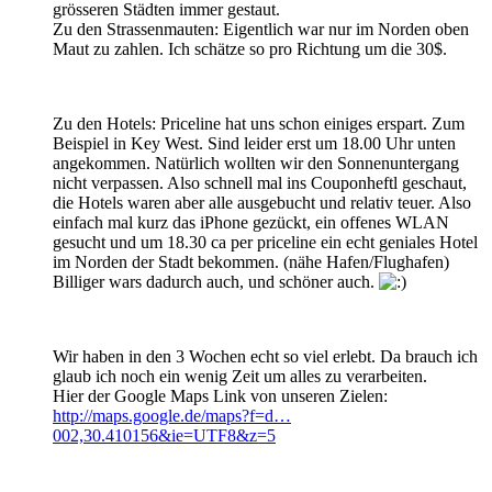
grösseren Städten immer gestaut.
Zu den Strassenmauten: Eigentlich war nur im Norden oben
Maut zu zahlen. Ich schätze so pro Richtung um die 30$.
Zu den Hotels: Priceline hat uns schon einiges erspart. Zum
Beispiel in Key West. Sind leider erst um 18.00 Uhr unten
angekommen. Natürlich wollten wir den Sonnenuntergang
nicht verpassen. Also schnell mal ins Couponheftl geschaut,
die Hotels waren aber alle ausgebucht und relativ teuer. Also
einfach mal kurz das iPhone gezückt, ein offenes WLAN
gesucht und um 18.30 ca per priceline ein echt geniales Hotel
im Norden der Stadt bekommen. (nähe Hafen/Flughafen)
Billiger wars dadurch auch, und schöner auch.
Wir haben in den 3 Wochen echt so viel erlebt. Da brauch ich
glaub ich noch ein wenig Zeit um alles zu verarbeiten.
Hier der Google Maps Link von unseren Zielen:
http://maps.google.de/maps?f=d…
002,30.410156&ie=UTF8&z=5