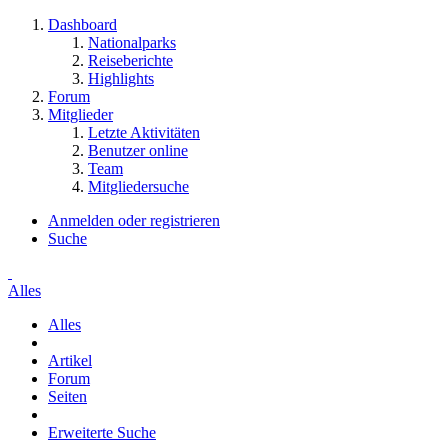
Dashboard
Nationalparks
Reiseberichte
Highlights
Forum
Mitglieder
Letzte Aktivitäten
Benutzer online
Team
Mitgliedersuche
Anmelden oder registrieren
Suche
Alles
Alles
Artikel
Forum
Seiten
Erweiterte Suche