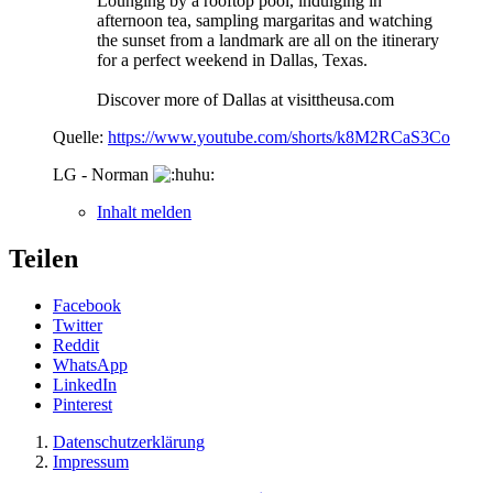
Lounging by a rooftop pool, indulging in
afternoon tea, sampling margaritas and watching
the sunset from a landmark are all on the itinerary
for a perfect weekend in Dallas, Texas.
Discover more of Dallas at visittheusa.com
Quelle:
https://www.youtube.com/shorts/k8M2RCaS3Co
LG - Norman
Inhalt melden
Teilen
Facebook
Twitter
Reddit
WhatsApp
LinkedIn
Pinterest
Datenschutzerklärung
Impressum