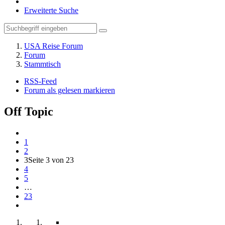
Erweiterte Suche
USA Reise Forum
Forum
Stammtisch
RSS-Feed
Forum als gelesen markieren
Off Topic
1
2
3
Seite 3 von 23
4
5
…
23