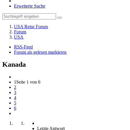
Erweiterte Suche
USA Reise Forum
Forum
USA
RSS-Feed
Forum als gelesen markieren
Kanada
1
Seite 1 von 6
2
3
4
5
6
Letzte Antwort