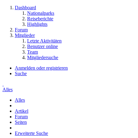
Dashboard
Nationalparks
Reiseberichte
Highlights
Forum
Mitglieder
Letzte Aktivitäten
Benutzer online
Team
Mitgliedersuche
Anmelden oder registrieren
Suche
Alles
Alles
Artikel
Forum
Seiten
Erweiterte Suche