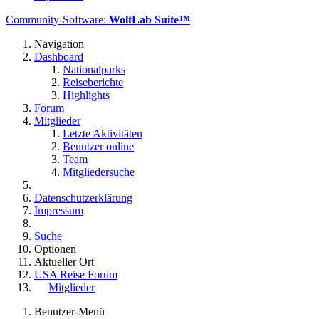
Community-Software:
WoltLab Suite™
Navigation
Dashboard
Nationalparks
Reiseberichte
Highlights
Forum
Mitglieder
Letzte Aktivitäten
Benutzer online
Team
Mitgliedersuche
Datenschutzerklärung
Impressum
Suche
Optionen
Aktueller Ort
USA Reise Forum
Mitglieder
Benutzer-Menü