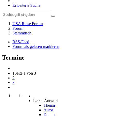
Erweiterte Suche
USA Reise Forum
Forum
Stammtisch
RSS-Feed
Forum als gelesen markieren
Termine
1
Seite 1 von 3
2
3
Letzte Antwort
Thema
Autor
Datum