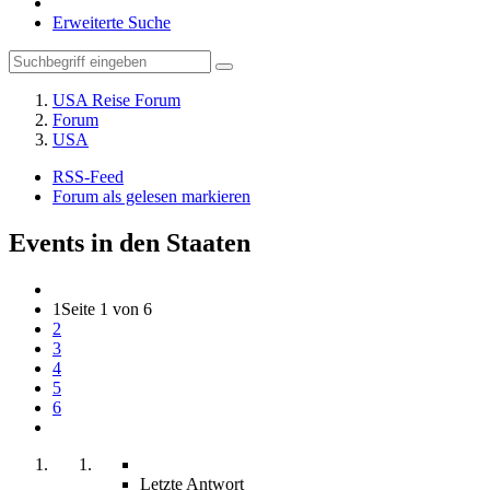
Erweiterte Suche
USA Reise Forum
Forum
USA
RSS-Feed
Forum als gelesen markieren
Events in den Staaten
1
Seite 1 von 6
2
3
4
5
6
Letzte Antwort