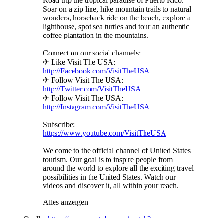
Road trip the tropical paradise of Puerto Rico.
Soar on a zip line, hike mountain trails to natural
wonders, horseback ride on the beach, explore a
lighthouse, spot sea turtles and tour an authentic
coffee plantation in the mountains.
Connect on our social channels:
✈ Like Visit The USA:
http://Facebook.com/VisitTheUSA
✈ Follow Visit The USA:
http://Twitter.com/VisitTheUSA
✈ Follow Visit The USA:
http://Instagram.com/VisitTheUSA
Subscribe:
https://www.youtube.com/VisitTheUSA
Welcome to the official channel of United States
tourism. Our goal is to inspire people from
around the world to explore all the exciting travel
possibilities in the United States. Watch our
videos and discover it, all within your reach.
Alles anzeigen