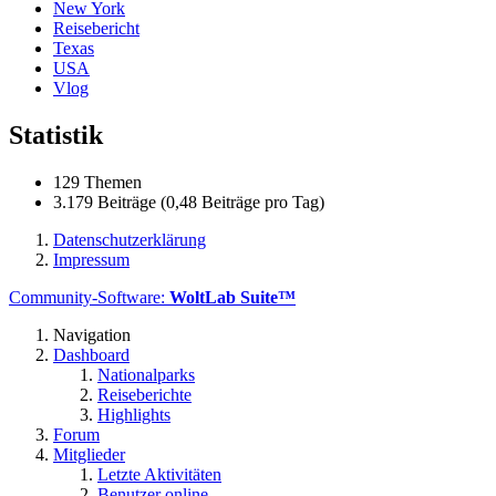
New York
Reisebericht
Texas
USA
Vlog
Statistik
129 Themen
3.179 Beiträge (0,48 Beiträge pro Tag)
Datenschutzerklärung
Impressum
Community-Software:
WoltLab Suite™
Navigation
Dashboard
Nationalparks
Reiseberichte
Highlights
Forum
Mitglieder
Letzte Aktivitäten
Benutzer online